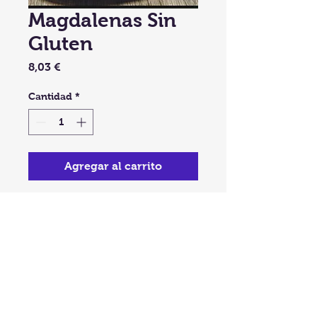
Magdalenas Sin
Gluten
Precio
8,03 €
Cantidad
*
Agregar al carrito
Ingredientes:
Harina de Garbanzo, Aceite de
Oliva, Huevo, Leche, Levadura,
Limón, Azúcar y Sal
Bolsa 9 Unidades