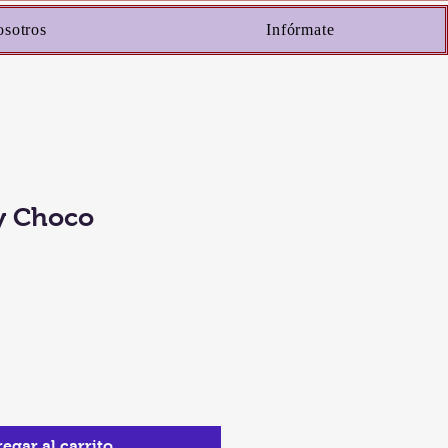
osotros
Infórmate
 y Choco
egar al carrito