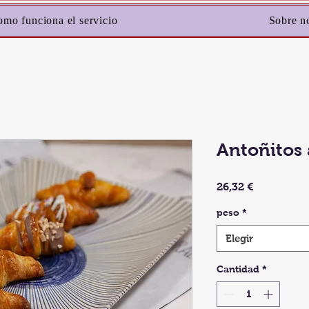
mo funciona el servicio
Sobre n
Antoñitos 
Precio
26,32 €
peso
*
Elegir
Cantidad
*